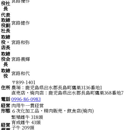
宮路優作
役社
長
代表
取締
宮路健作
役副
社長
取締
役・
宮路和弥
店長
取締
役会
宮路義輝
長
取締
宮路和代
役
〒899-1401
住所
農場：鹿児島県出水郡長島町鷹巣3136番地1
直売店・焼肉店：鹿児島県出水郡長島町鷹巣368番地7
電話
0996-86-0983
経営
肉用牛一貫経営
形態
６次化加工品・精肉販売・飲食店(焼肉)
繁殖雌牛 318頭
育成雌牛 43頭
経営
子牛 209頭