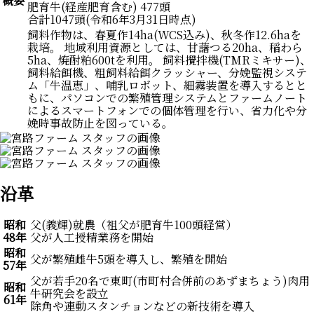
概要
肥育牛(経産肥育含む) 477頭
合計1047頭(令和6年3月31日時点)
飼料作物は、春夏作14ha(WCS込み)、秋冬作12.6haを
栽培。 地域利用資源としては、甘藷つる20ha、稲わら
5ha、焼酎粕600tを利用。 飼料攪拌機(TMRミキサー)、
飼料給餌機、粗飼料給餌クラッシャー、分娩監視システ
ム「牛温恵」、哺乳ロボット、細霧装置を導入するとと
もに、パソコンでの繁殖管理システムとファームノート
によるスマートフォンでの個体管理を行い、省力化や分
娩時事故防止を図っている。
沿革
昭和
父(義輝)就農（祖父が肥育牛100頭経営）
48年
父が人工授精業務を開始
昭和
父が繁殖雌牛5頭を導入し、繁殖を開始
57年
父が若手20名で東町(市町村合併前のあずまちょう)肉用
昭和
牛研究会を設立
61年
除角や連動スタンチョンなどの新技術を導入