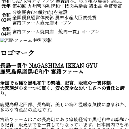
令和
GAP取得チャレンジ 審査済み。取り組み農場に認定。
元年
第43回 九州管内系統和牛枝肉共励会 初出品 金賞受賞
分娩厩舎(24頭対応)を建設
令和
全国優良経営体表彰 農林水産大臣賞受賞
02年
宮路ファーム直売店オープン
令和
宮路ファーム焼肉店「焼肉一貫」オープン
04年
ロゴマーク
⻑島⼀貫⽜
NAGASHIMA IKKAN GYU
⿅児島県産黒⽑和⽜ 宮路ファーム
全国でも稀な黒⽑和⽜の繁殖、肥育、販売の⼀貫体制。
⼤家族が⼼を⼀つに貫く、安⼼安全なおいしさへの責任と誇
り。
⿅児島県北⻄部、⻑島町。美しい海と温暖な気候に恵まれた、
多彩な特産品の産地です。
宮路ファームはこの⻑島町にあり家族経営で黒⽑和⽜の繁殖か
ら肥育、販売までを⼀貫して⾏なっています。⽇本国内でも稀