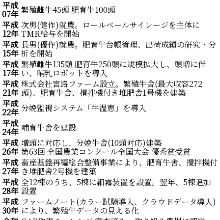
平成
繁殖雌牛45頭 肥育牛100頭
07年
平成
次男(健作)就農。ロールベールサイレージを主体に
12年
TMR給与を開始
平成
長男(優作)就農。肥育牛台帳管理、出荷成績の研究・分
15年
析を開始
平成
繁殖雌牛135頭 肥育牛250頭に規模拡大し、頭増に伴
17年
い、哺乳ロボットを導入
平成
株式会社宮路ファーム設立。繁殖牛舎(最大収容272
21年
頭)、肥育牛舎、撹拌機付き堆肥舎1号機を建築
平成
分娩監視システム「牛温恵」を導入
22年
平成
哺育牛舎を建設
24年
平成
増頭に対応し、分娩牛舎(10頭対応)建築
26年
第63回 全国農業コンクール全国大会 優秀賞受賞
平成
畜産基盤再編総合整備事業により、肥育牛舎、攪拌機付
27年
き堆肥舎2号機を建築
平成
全12棟のうち、5棟に細霧装置を設置。翌年、5棟追加
28年
設置
平成
ファームノート(カラー試験導入、クラウドデータ導入)
30年
により、繁殖牛データの見える化